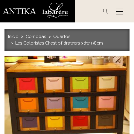
Passar
para
o
conteúdo
principal
Início
Comodas
Quartos
Les Coloristes Chest of drawers 3dw 98cm