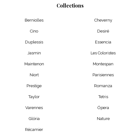
Collections
Berniolles
Cheverny
Cino
Desiré
Duplessis
Essencia
Jasmin
Les Coloristes
Maintenon
Montespan
Niort
Parisiennes
Prestige
Romanza
Taylor
Tetris
Varennes
Ópera
Glória
Nature
Récamier