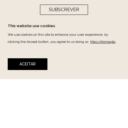
SUBSCREVER
This website use cookies
We use cookies on this site to enhance your user experience, by
clicking the Accept button, you agree to us doing so.
Mais informação
ACEITAR
Collections
Berniolles
Cheverny
Cino
Desiré
Duplessis
Essencia
Jasmin
Les Coloristes
Maintenon
Montespan