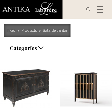
Passar
para
o
conteúdo
principal
Início
Products
Sala de Jantar
Categories