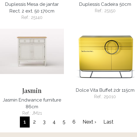
Duplessis Mesa de jantar
Duplessis Cadeira 50cm
Rect. 2 ext. 50 170cm
Ref.:
25150
Ref.:
25140
Jasmin
Dolce Vita Buffet 2dr 115cm
Ref.:
29010
Jasmin Endwance furniture
86cm
Ref.:
JM21
Paginação
Próxima página
Última pá
1
2
3
4
5
6
Next ›
Last