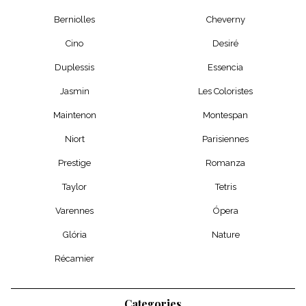
Berniolles
Cheverny
Cino
Desiré
Duplessis
Essencia
Jasmin
Les Coloristes
Maintenon
Montespan
Niort
Parisiennes
Prestige
Romanza
Taylor
Tetris
Varennes
Ópera
Glória
Nature
Récamier
Categories