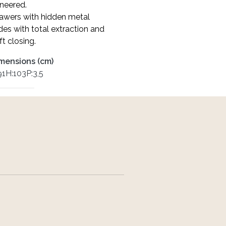
neered.
awers with hidden metal
ides with total extraction and
ft closing.
mensions (cm)
91H:103P:3,5