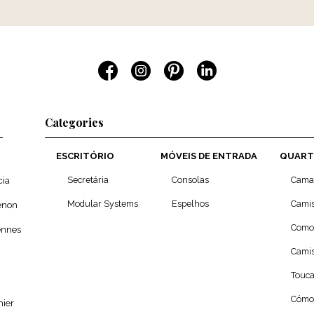
Categories
ESCRITÓRIO
MÓVEIS DE ENTRADA
QUART
Secretária
Consolas
Cama
cia
Modular Systems
Espelhos
Camis
enon
Como
ennes
Camis
Touc
Cómo
ier