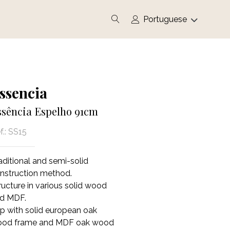
User account m
Select your languag
ssencia
ssência Espelho 91cm
.:
SS15
aditional and semi-solid
nstruction method.
ructure in various solid wood
d MDF.
p with solid european oak
od frame and MDF oak wood