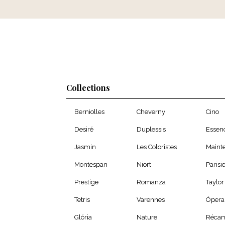
Collections
Berniolles
Cheverny
Cino
Desiré
Duplessis
Essen
Jasmin
Les Coloristes
Maint
Montespan
Niort
Parisi
Prestige
Romanza
Taylor
Tetris
Varennes
Ópera
Glória
Nature
Récam