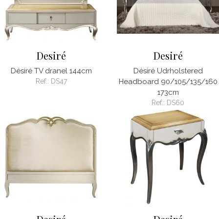
Desiré
Desiré
Désiré TV dranel 144cm
Désiré Udrholstered
Ref.:
DS47
Headboard 90/105/135/160
173cm
Ref.:
DS60