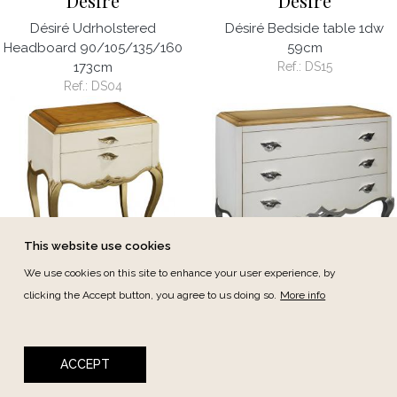
Desiré
Desiré
Désiré Udrholstered
Désiré Bedside table 1dw
Headboard 90/105/135/160
59cm
173cm
Ref.:
DS15
Ref.:
DS04
This website use cookies
We use cookies on this site to enhance your user experience, by
Desiré
Desiré
clicking the Accept button, you agree to us doing so.
More info
Désiré Camiseiro 2dw 59cm
Désiré dresser 3dw 123cm
Ref.:
DS16
Ref.:
DS20
ACCEPT